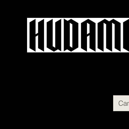
- MAINE COON MÉXICO 
chos
Hembras
Galería/Redes
Ca