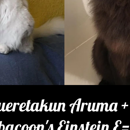
eretakun Aruma +
bacoon's Einstein E