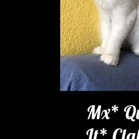
Mx* Qu
It* Cla