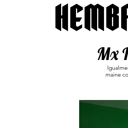
HEMB
Mx 
Igualmen
maine co