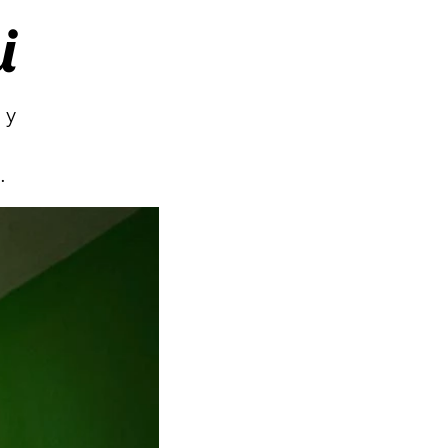
i
 y
.