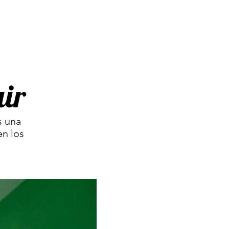
ir
s una
en los