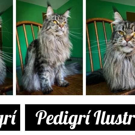
rí
Pedigrí Ilust