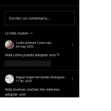
maine coon ne
Maine coon adopcion
Escribir un comentario...
Lo más nuevo
Coello Jimenez Cintia Irais
04 may 2025
Hola cómo puedo adoptar uno ??
Me gusta
Reaccionar
Miguel Angel Hernandez Rodriguez
11 dic 2024
Hola buenas noches me interesa 
adoptar uno
Me gusta
Reaccionar