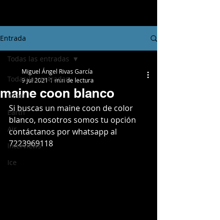
Entrada
Todas las entradas
Miguel Ángel Rivas García
Todas las entradas
9 jul 2021
1 min de lectura
maine coon blanco
water
Si buscas un maine coon de color 
Earth
blanco, nosotros somos tu opción 
Air
contáctanos por whatsapp al 
7223969118
Interviews
Ice